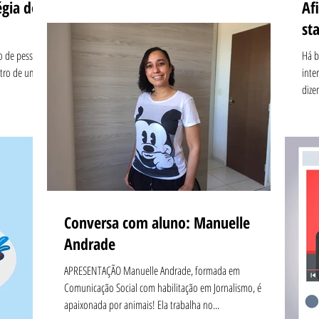
égia do
Af
st
o de pessoas
Há b
ntro de uma
inte
dize
Conversa com aluno: Manuelle
Andrade
APRESENTAÇÃO Manuelle Andrade, formada em
Comunicação Social com habilitação em Jornalismo, é
apaixonada por animais! Ela trabalha no...