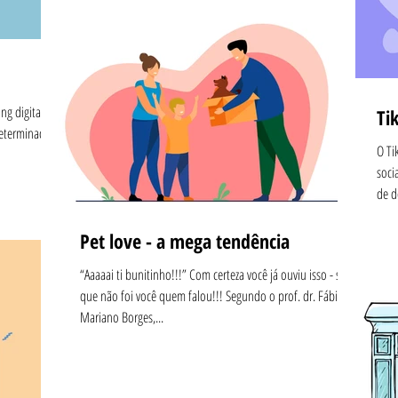
ng digital
Ti
determinado
O Ti
soci
de d
Pet love - a mega tendência
“Aaaaai ti bunitinho!!!” Com certeza você já ouviu isso - se é
que não foi você quem falou!!! Segundo o prof. dr. Fábio
Mariano Borges,...