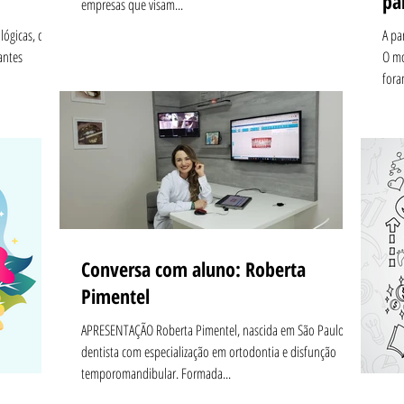
pa
empresas que visam...
lógicas, da
A pa
antes
O mo
fora
Conversa com aluno: Roberta
Pimentel
APRESENTAÇÃO Roberta Pimentel, nascida em São Paulo, é
dentista com especialização em ortodontia e disfunção
temporomandibular. Formada...