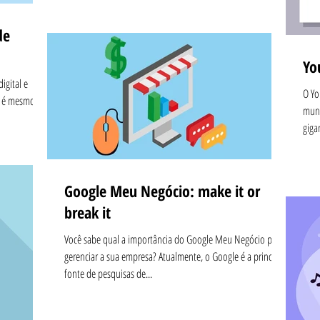
de
Yo
igital e
O Yo
o é mesmo?
mund
giga
Google Meu Negócio: make it or
break it
Você sabe qual a importância do Google Meu Negócio para
gerenciar a sua empresa? Atualmente, o Google é a principal
fonte de pesquisas de...