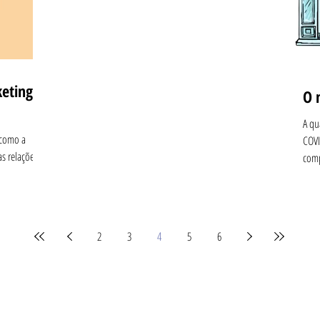
keting
O 
A qu
 como a
COVI
as relações
comp
2
3
4
5
6