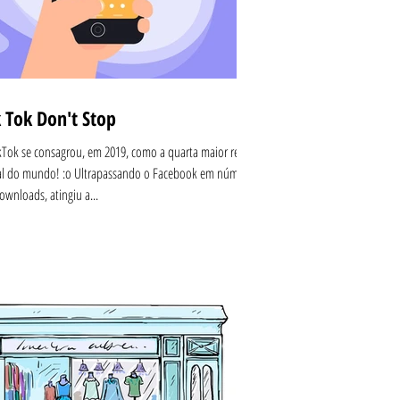
k Tok Don't Stop
kTok se consagrou, em 2019, como a quarta maior rede
al do mundo! :o Ultrapassando o Facebook em número
ownloads, atingiu a...