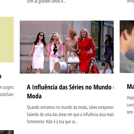
tend
com as grandes séries e...
o
Ma
A Influência das Séries no Mundo da
m surgindo aí,
ockchains,
Moda
Hoje
curi
Quando entramos no mundo da moda, talvez estejamos
tem 
falando de uma das áreas em que a influência atua mais
fortemente. Não é à toa que se...