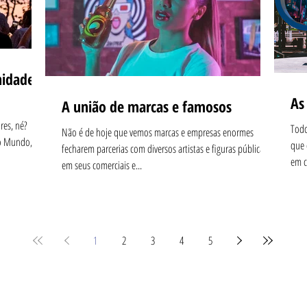
nidade
As
A união de marcas e famosos
res, né?
Todo
Não é de hoje que vemos marcas e empresas enormes
do Mundo,
que 
fecharem parcerias com diversos artistas e figuras públicas
em c
em seus comerciais e...
1
2
3
4
5