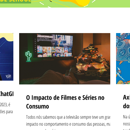
ChatGPT
Ax
O Impacto de Filmes e Séries no
 2023, é
do
Consumo
sões para nos
Na ú
Todos nós sabemos que a televisão sempre teve um grande
noss
impacto no comportamento e consumo das pessoas, mas