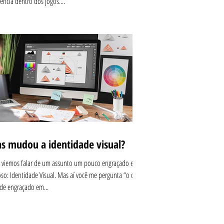
ência dentro dos jogos....
s mudou a identidade visual?
 viemos falar de um assunto um pouco engraçado e
oso: Identidade Visual. Mas aí você me pergunta “o que
de engraçado em...