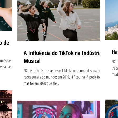
o de
Ha
A Influência do TikTok na Indústria
Musical
ormas de
Não 
vida das
trab
Não é de hoje que vemos o TikTok como uma das maiores
muda
redes sociais do mundo: em 2019, já ficou na 4ª posição,
mas foi em 2020 que ele...