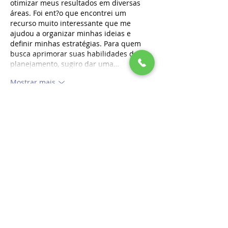
otimizar meus resultados em diversas 
áreas. Foi ent?o que encontrei um 
recurso muito interessante que me 
ajudou a organizar minhas ideias e 
definir minhas estratégias. Para quem 
busca aprimorar suas habilidades de 
planejamento, sugiro dar uma…
Mostrar mais
Curtir
Responder
Mostrar mais comentários
PUBLICAÇÕES RECENTES
Conheça o lado Obscuro do ChatGPT
O Impacto de Filmes e Séries no