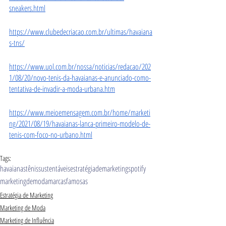
sneakers.html
https://www.clubedecriacao.com.br/ultimas/havaiana
s-tns/
https://www.uol.com.br/nossa/noticias/redacao/202
1/08/20/novo-tenis-da-havaianas-e-anunciado-como-
tentativa-de-invadir-a-moda-urbana.htm
https://www.meioemensagem.com.br/home/marketi
ng/2021/08/19/havaianas-lanca-primeiro-modelo-de-
tenis-com-foco-no-urbano.html
Tags:
havaianas
tênis
sustentáveis
estratégiademarketing
spotify
marketingdemoda
marcasfamosas
Estratégia de Marketing
Marketing de Moda
Marketing de Influência