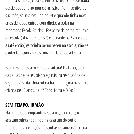
Daniela Almeida, crescida em Joinville, foi apresentada 
desde pequena ao mundo artístico. Por incentivo de 
sua mãe, se inscreveu no ballet e quando tinha nove 
anos de idade entrou com direito à bolsa na 
renomada Escola Bolshoi. Fez parte da primeira turma 
da escola (olha que honra!) e, durante os 2 anos que 
a (até então) garotinha permaneceu na escola, não se 
contentou com apenas uma modalidade artística...
Isso mesmo, essa menina era arteira! Praticou, além 
das aulas de ballet, piano e ginástica respiratória de 
segunda à sexta. Uma rotina bastante rígida para uma 
criança de 10 anos, hein? Foco, força e fé \o/ 
SEM TEMPO, IRMÃO
Ela conta que, enquanto seus amigos do colégio 
estavam brincando, indo na casa um do outro, 
fazendo aula de inglês e festinhas de aniversário, sua 