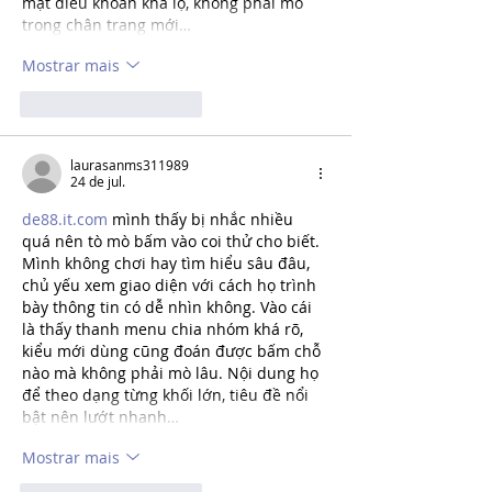
mật điều khoản khá lộ, không phải mò 
trong chân trang mới…
Mostrar mais
Curtir
Responder
laurasanms311989
24 de jul.
de88.it.com
 mình thấy bị nhắc nhiều 
quá nên tò mò bấm vào coi thử cho biết. 
Mình không chơi hay tìm hiểu sâu đâu, 
chủ yếu xem giao diện với cách họ trình 
bày thông tin có dễ nhìn không. Vào cái 
là thấy thanh menu chia nhóm khá rõ, 
kiểu mới dùng cũng đoán được bấm chỗ 
nào mà không phải mò lâu. Nội dung họ 
để theo dạng từng khối lớn, tiêu đề nổi 
bật nên lướt nhanh…
Mostrar mais