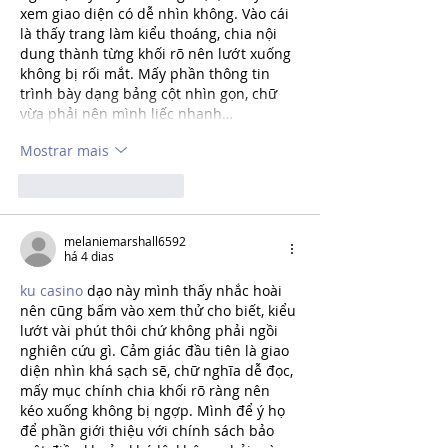
xem giao diện có dễ nhìn không. Vào cái 
là thấy trang làm kiểu thoáng, chia nội 
dung thành từng khối rõ nên lướt xuống 
không bị rối mắt. Mấy phần thông tin 
trình bày dạng bảng cột nhìn gọn, chữ 
vừa phải nên mình liếc nhanh…
Mostrar mais
Curtir
Responder
melaniemarshall6592
há 4 dias
ku casino
 dạo này mình thấy nhắc hoài 
nên cũng bấm vào xem thử cho biết, kiểu 
lướt vài phút thôi chứ không phải ngồi 
nghiên cứu gì. Cảm giác đầu tiên là giao 
diện nhìn khá sạch sẽ, chữ nghĩa dễ đọc, 
mấy mục chính chia khối rõ ràng nên 
kéo xuống không bị ngợp. Mình để ý họ 
để phần giới thiệu với chính sách bảo 