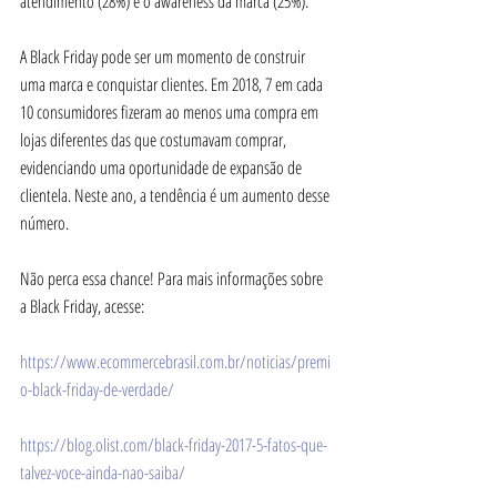
atendimento (28%) e o awareness da marca (25%).
A Black Friday pode ser um momento de construir 
uma marca e conquistar clientes. Em 2018, 7 em cada 
10 consumidores fizeram ao menos uma compra em 
lojas diferentes das que costumavam comprar, 
evidenciando uma oportunidade de expansão de 
clientela. Neste ano, a tendência é um aumento desse 
número.
Não perca essa chance! Para mais informações sobre 
a Black Friday, acesse:
https://www.ecommercebrasil.com.br/noticias/premi
o-black-friday-de-verdade/
https://blog.olist.com/black-friday-2017-5-fatos-que-
talvez-voce-ainda-nao-saiba/