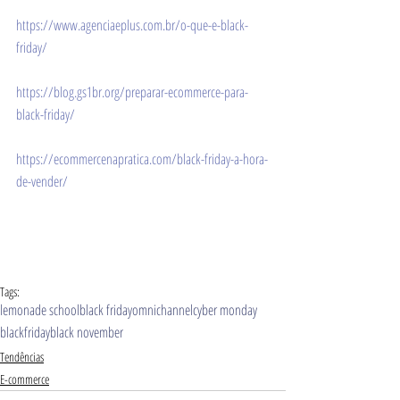
https://www.agenciaeplus.com.br/o-que-e-black-
friday/
https://blog.gs1br.org/preparar-ecommerce-para-
black-friday/
https://ecommercenapratica.com/black-friday-a-hora-
de-vender/
Tags:
lemonade school
black friday
omnichannel
cyber monday
blackfriday
black november
Tendências
E-commerce