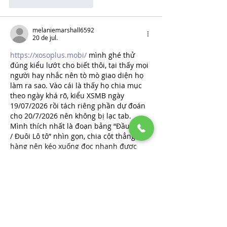
Curtir
Responder
melaniemarshall6592
20 de jul.
https://xosoplus.mobi/
 mình ghé thử 
đúng kiểu lướt cho biết thôi, tại thấy mọi 
người hay nhắc nên tò mò giao diện họ 
làm ra sao. Vào cái là thấy họ chia mục 
theo ngày khá rõ, kiểu XSMB ngày 
19/07/2026 rồi tách riêng phần dự đoán 
cho 20/7/2026 nên không bị lạc tab. 
Mình thích nhất là đoạn bảng “Đầu Lô tô 
/ Đuôi Lô tô” nhìn gọn, chia cột thẳng 
hàng nên kéo xuống đọc nhanh được 
liền, không…
Mostrar mais
Curtir
Responder
melaniemarshall6592