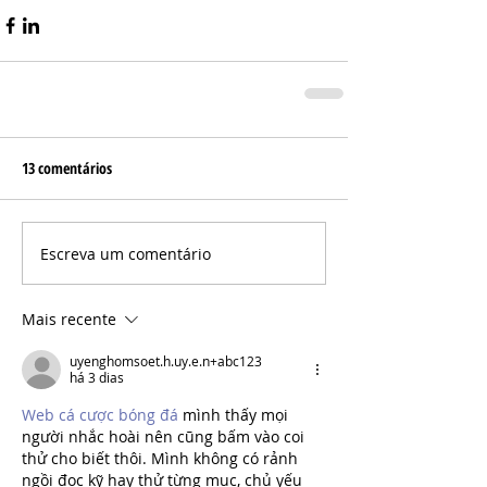
13 comentários
Escreva um comentário
Mais recente
uyenghomsoet.h.uy.e.n+abc123
há 3 dias
Web cá cược bóng đá
 mình thấy mọi 
người nhắc hoài nên cũng bấm vào coi 
thử cho biết thôi. Mình không có rảnh 
ngồi đọc kỹ hay thử từng mục, chủ yếu 