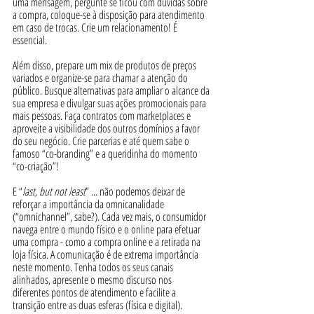
uma mensagem, pergunte se ficou com dúvidas sobre 
a compra, coloque-se à disposição para atendimento 
em caso de trocas. Crie um relacionamento! É 
essencial.
Além disso, prepare um mix de produtos de preços 
variados e organize-se para chamar a atenção do 
público. Busque alternativas para ampliar o alcance da 
sua empresa e divulgar suas ações promocionais para 
mais pessoas. Faça contratos com marketplaces e 
aproveite a visibilidade dos outros domínios a favor 
do seu negócio. Crie parcerias e até quem sabe o 
famoso “co-branding” e a queridinha do momento 
“co-criação”!
E “
last, but not least
” ... não podemos deixar de 
reforçar a importância da omnicanalidade 
(“omnichannel”, sabe?). Cada vez mais, o consumidor 
navega entre o mundo físico e o online para efetuar 
uma compra - como a compra online e a retirada na 
loja física. A comunicação é de extrema importância 
neste momento. Tenha todos os seus canais 
alinhados, apresente o mesmo discurso nos 
diferentes pontos de atendimento e facilite a 
transição entre as duas esferas (física e digital). 