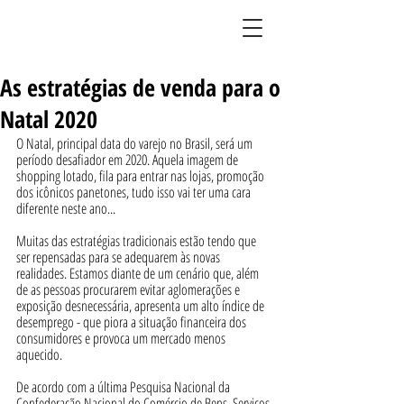
BLOG DO LIMÃO
As estratégias de venda para o
Natal 2020
O Natal, principal data do varejo no Brasil, será um 
período desafiador em 2020. Aquela imagem de 
shopping lotado, fila para entrar nas lojas, promoção 
dos icônicos panetones, tudo isso vai ter uma cara 
diferente neste ano...
Muitas das estratégias tradicionais estão tendo que 
ser repensadas para se adequarem às novas 
realidades. Estamos diante de um cenário que, além 
de as pessoas procurarem evitar aglomerações e 
exposição desnecessária, apresenta um alto índice de 
desemprego - que piora a situação financeira dos 
consumidores e provoca um mercado menos 
aquecido. 
De acordo com a última Pesquisa Nacional da 
Confederação Nacional do Comércio de Bens, Serviços 