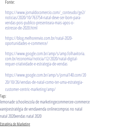
Fonte:
https://www.jornaldocomercio.com/_conteudo/ge2/
noticias/2020/10/763754-natal-deve-ser-bom-para-
vendas-pois-publico-presenteara-mais-apos-o-
estresse-de-2020.html
https://blog.melhorenvio.com.br/natal-2020-
oportunidades-e-commerce/
https://www.google.com.br/amp/s/amp.folhavitoria.
com.br/economia/noticia/12/2020/natal-digital-
requer-criatividade-e-estrategia-de-vendas
https://www.google.com.br/amp/s/jornal140.com/20
20/10/26/vendas-de-natal-como-ter-uma-estrategia-
customer-centric-marketing/amp/
Tags:
lemonade school
escola de marketing
ecommerce
e-commerce
varejo
estratégia de venda
venda online
compras no natal
natal 2020
vendas natal 2020
Estratégia de Marketing