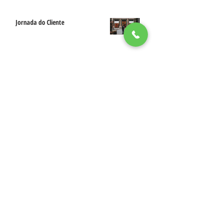
Jornada do Cliente
WhatsApp e a Segurança nas
Conversas e Transações
Hacker Ético
Comportamento do Consumo de
Streaming no Brasil
NOSSAS REDES SOCIAIS
SOBRE O BLOG DO LIMÃO DIGITAL