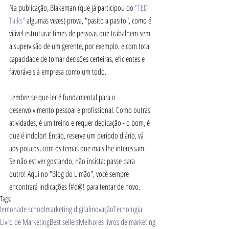
Na publicação, Blakeman (que já participou do 
"TED 
Talks"
 algumas vezes) prova, "pasito a pasito", como é 
viável estruturar times de pessoas que trabalhem sem 
a supervisão de um gerente, por exemplo, e com total 
capacidade de tomar decisões certeiras, eficientes e 
favoráveis à empresa como um todo. 
Lembre-se que ler é fundamental para o 
desenvolvimento pessoal e profissional. Como outras 
atividades, é um treino e requer dedicação - o bom, é 
que é indolor! Então, reserve um período diário, vá 
aos poucos, com os temas que mais lhe interessam. 
Se não estiver gostando, não insista: passe para 
outro! Aqui no "Blog do Limão", você sempre 
encontrará indicações f#d@! para tentar de novo. 
Tags:
lemonade school
marketing digital
inovação
Tecnologia
Livro de Marketing
Best sellers
Melhores livros de marketing