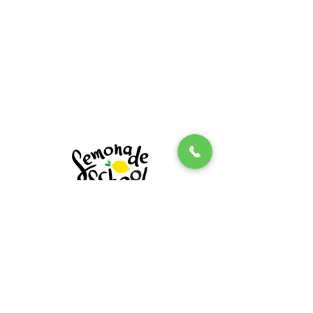
salas de aula.
Sejam muito bem
vindos ao universo da
Lemonade School
. Enjoy and
Share.
SOBRE A LEMONADE SCHOOL
QUERO RECEBER NOVIDADES E DICAS DA
LEMONADE SCHOOL.