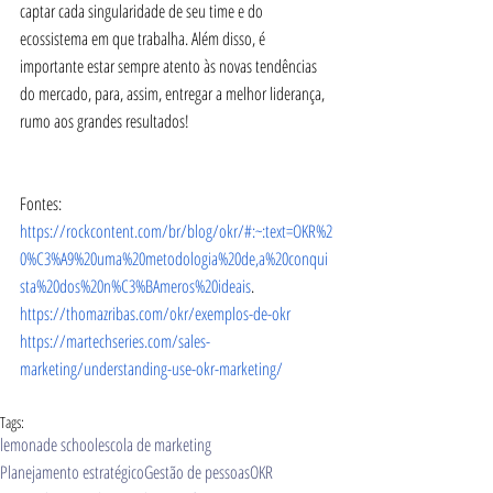
captar cada singularidade de seu time e do 
ecossistema em que trabalha. Além disso, é 
importante estar sempre atento às novas tendências 
do mercado, para, assim, entregar a melhor liderança, 
rumo aos grandes resultados!
Fontes:
https://rockcontent.com/br/blog/okr/#:~:text=OKR%2
0%C3%A9%20uma%20metodologia%20de,a%20conqui
sta%20dos%20n%C3%BAmeros%20ideais
.
https://thomazribas.com/okr/exemplos-de-okr
https://martechseries.com/sales-
marketing/understanding-use-okr-marketing/
Tags:
lemonade school
escola de marketing
Planejamento estratégico
Gestão de pessoas
OKR