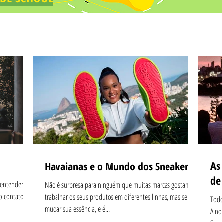
As
Havaianas e o Mundo dos Sneakers
de
 entender a
Não é surpresa para ninguém que muitas marcas gostam de
o contato
trabalhar os seus produtos em diferentes linhas, mas sem
Todo
mudar sua essência, e é...
Aind