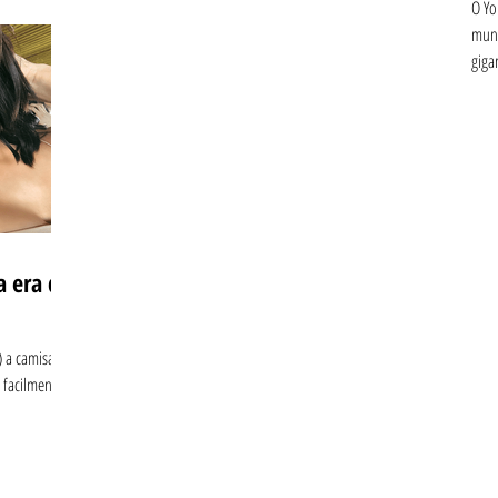
O Yo
mund
giga
a era da
) a camisa
 facilmente