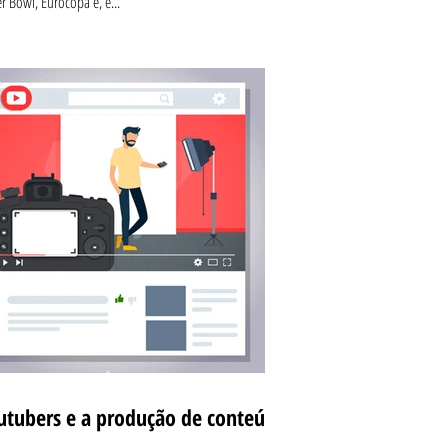
r Bowl, Eurocopa e, é...
utubers e a produção de conteúdo