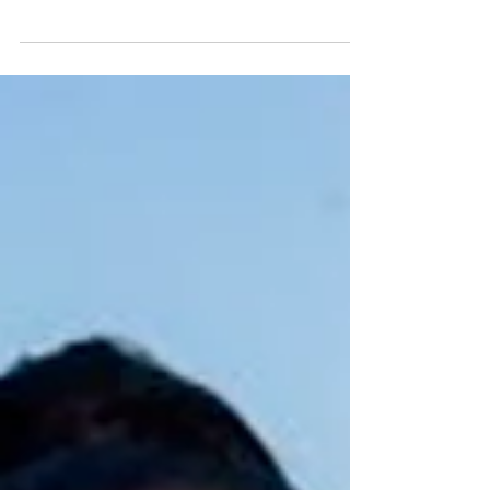
A Influência do TikTok na Indústria
Musical
Não é de hoje que vemos o TikTok como uma das maiores
redes sociais do mundo: em 2019, já ficou na 4ª posição, mas
foi em 2020 que ele...